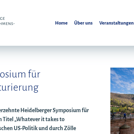
Home
Über uns
Veranstaltungen
osium für
turierung
ierzehnte Heidelberger Symposium für
itel „Whatever it takes to
ischen US-Politik und durch Zölle