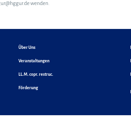
hggur@hggur.de wenden.
Über Uns
Veranstaltungen
LL.M. copr. restruc.
Förderung