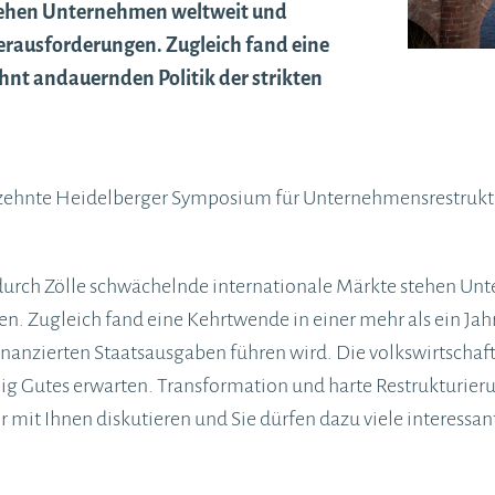
tehen Unternehmen weltweit und
erausforderungen. Zugleich fand eine
hnt andauernden Politik der strikten
erzehnte Heidelberger Symposium für Unternehmensrestrukt
d durch Zölle schwächelnde internationale Märkte stehen U
 Zugleich fand eine Kehrtwende in einer mehr als ein Jahr
inanzierten Staatsausgaben führen wird. Die volkswirtschaf
ig Gutes erwarten. Transformation und harte Restrukturier
ir mit Ihnen diskutieren und Sie dürfen dazu viele interessa